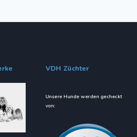
erke
VDH Züchter
Unsere Hunde werden gecheckt
von: