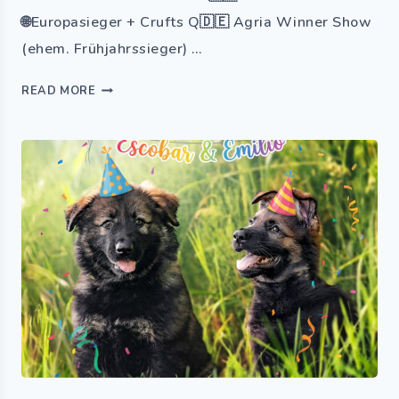
🌐Europasieger + Crufts Q🇩🇪 Agria Winner Show
(ehem. Frühjahrssieger) …
READ MORE