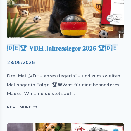
🇩🇪🏆 𝐕𝐃𝐇 𝐉𝐚𝐡𝐫𝐞𝐬𝐬𝐢𝐞𝐠𝐞𝐫 𝟐𝟎𝟐6 🏆🇩🇪
23/06/2026
Drei Mal „VDH-Jahressiegerin“ – und zum zweiten
Mal sogar in Folge! 🏆❤️Was für eine besonderes
Mädel. Wir sind so stolz auf…
READ MORE