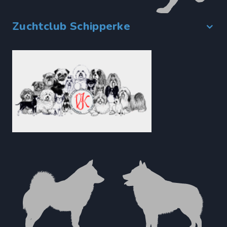
Zuchtclub Schipperke