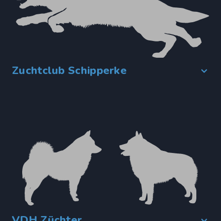
Zuchtclub Schipperke
VDH Züchter