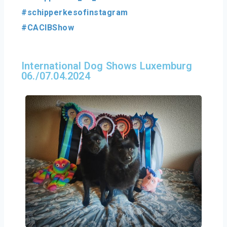
#schipperkesofinstagram
#CACIBShow
International Dog Shows Luxemburg
06./07.04.2024