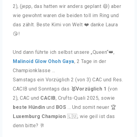
2), (jepp, das hatten wir anders geplant
😄
) aber
wie gewohnt waren die beiden toll im Ring und
das zählt. Beste Kimi von Welt
❤️
danke Laura
😘!
Und dann führte ich selbst unsere „Queen“
👑
,
Malinoid Glow Ohoh Gaya
, 2 Tage in der
Championklasse …
Samstags ein Vorzüglich 2 (von 3) CAC und Res.
CACIB und Sonntags das
🥇Vorzüglich 1
(von
2), CAC und
CACIB
, Crufts-Quali 2025, sowie
beste Hündin
und
BOS
… Und somit neuer 🏆
Luxemburg Champion
🇱🇺
, wie geil ist das
denn bitte? 🥂