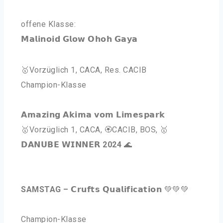
offene Klasse:
𝗠𝗮𝗹𝗶𝗻𝗼𝗶𝗱 𝗚𝗹𝗼𝘄 𝗢𝗵𝗼𝗵 𝗚𝗮𝘆𝗮
🥇
Vorzüglich 1, CACA, Res. CACIB
Champion-Klasse
𝗔𝗺𝗮𝘇𝗶𝗻𝗴 𝗔𝗸𝗶𝗺𝗮 𝘃𝗼𝗺 𝗟𝗶𝗺𝗲𝘀𝗽𝗮𝗿𝗸
🥇
Vorzüglich 1, CACA, 🏵️CACIB, BOS, 🥇
𝗗𝗔𝗡𝗨𝗕𝗘 𝗪𝗜𝗡𝗡𝗘𝗥
2024
🌊
SAMSTAG – 𝗖𝗿𝘂𝗳𝘁𝘀 𝗤𝘂𝗮𝗹𝗶𝗳𝗶𝗰𝗮𝘁𝗶𝗼𝗻
💚💚💚
Champion-Klasse