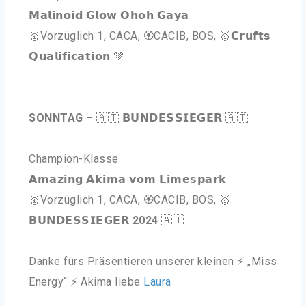
𝗠𝗮𝗹𝗶𝗻𝗼𝗶𝗱 𝗚𝗹𝗼𝘄 𝗢𝗵𝗼𝗵 𝗚𝗮𝘆𝗮
🥇
Vorzüglich 1, CACA, 🏵️CACIB, BOS, 🥇𝗖𝗿𝘂𝗳𝘁𝘀
𝗤𝘂𝗮𝗹𝗶𝗳𝗶𝗰𝗮𝘁𝗶𝗼𝗻 💚
SONNTAG –
🇦🇹 𝗕𝗨𝗡𝗗𝗘𝗦𝗦𝗜𝗘𝗚𝗘𝗥 🇦🇹
Champion-Klasse
𝗔𝗺𝗮𝘇𝗶𝗻𝗴 𝗔𝗸𝗶𝗺𝗮 𝘃𝗼𝗺 𝗟𝗶𝗺𝗲𝘀𝗽𝗮𝗿𝗸
🥇
Vorzüglich 1, CACA, 🏵️CACIB, BOS,
🥇
𝗕𝗨𝗡𝗗𝗘𝗦𝗦𝗜𝗘𝗚𝗘𝗥
2024
🇦🇹
Danke fürs Präsentieren unserer kleinen ⚡ „Miss
Energy“ ⚡ Akima liebe
Laura