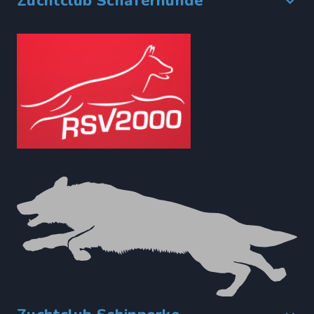
Zuchtclub Schäferhunde