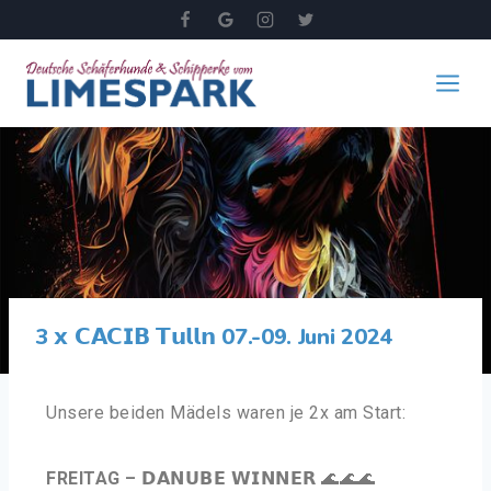
3 𝘅 𝗖𝗔𝗖𝗜𝗕 𝗧𝘂𝗹𝗹𝗻 07.-09. Juni 2024
Unsere beiden Mädels waren je 2x am Start:
FREITAG –
𝗗𝗔𝗡𝗨𝗕𝗘 𝗪𝗜𝗡𝗡𝗘𝗥 🌊🌊🌊