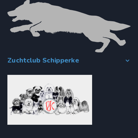
Zuchtclub Schipperke