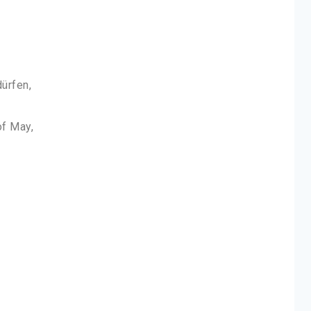
ürfen,
of May,