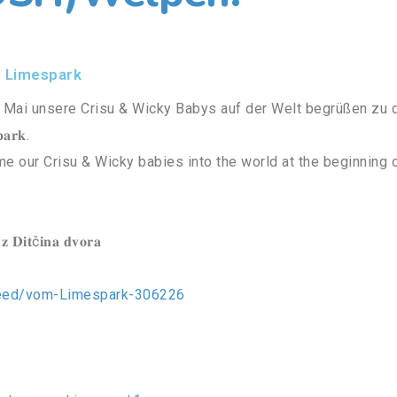
 Limespark
g Mai unsere Crisu & Wicky Babys auf der Welt begrüßen zu d
𝐚𝐫𝐤.
e our Crisu & Wicky babies into the world at the beginning 
𝐳 𝐃𝐢𝐭č𝐢𝐧𝐚 𝐝𝐯𝐨𝐫𝐚
reed/vom-Limespark-306226