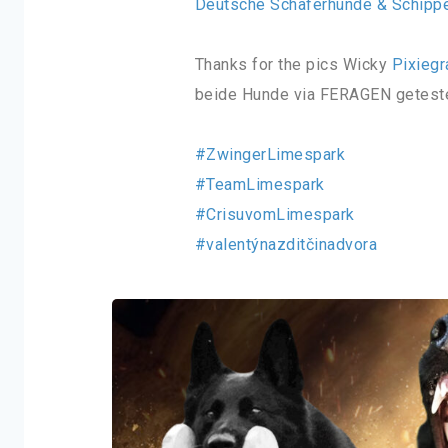
Deutsche Schäferhunde & Schipp
Thanks for the pics Wicky
Pixiegr
beide Hunde via FERAGEN getes
#ZwingerLimespark
#TeamLimespark
#CrisuvomLimespark
#valentýnazditčinadvora