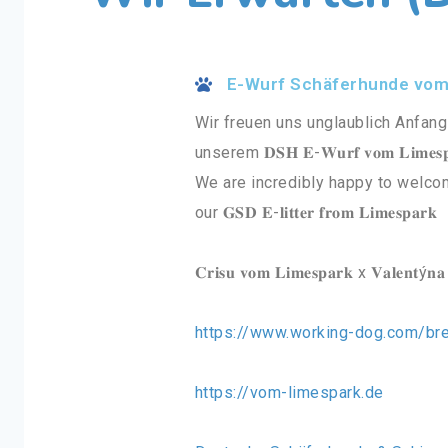
E-Wurf Schäferhunde vom
Wir freuen uns unglaublich Anfan
unserem 𝐃𝐒𝐇 𝐄-𝐖𝐮𝐫𝐟 𝐯𝐨𝐦 𝐋𝐢𝐦𝐞𝐬𝐩
We are incredibly happy to welcom
our 𝐆𝐒𝐃 𝐄-𝐥𝐢𝐭𝐭𝐞𝐫 𝐟𝐫𝐨𝐦 𝐋𝐢𝐦𝐞𝐬𝐩𝐚𝐫𝐤
𝐂𝐫𝐢𝐬𝐮 𝐯𝐨𝐦 𝐋𝐢𝐦𝐞𝐬𝐩𝐚𝐫𝐤 x 𝐕𝐚𝐥𝐞𝐧𝐭ý𝐧𝐚 
https://www.working-dog.com/b
https://vom-limespark.de