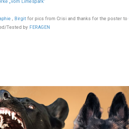
erke „vom Limespark“
aphie
,
Birgit
for pics from Crisi and thanks for the poster to
ted/Tested by
FERAGEN