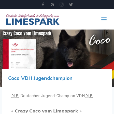
Coco VDH Jugendchampion
🇩🇪 Deutscher Jugend-Champion VDH🇩🇪
⭐ 𝗖𝗿𝗮𝘇𝘆 𝗖𝗼𝗰𝗼 𝘃𝗼𝗺 𝗟𝗶𝗺𝗲𝘀𝗽𝗮𝗿𝗸 ⭐