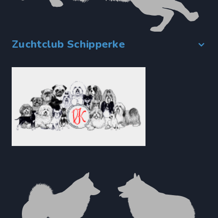
Zuchtclub Schipperke