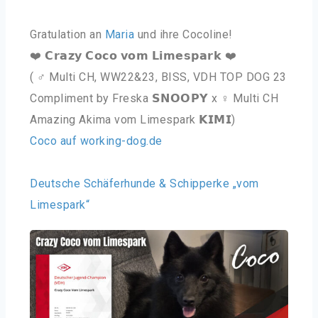
Gratulation an
Maria
und ihre Cocoline!
❤️ 𝗖𝗿𝗮𝘇𝘆 𝗖𝗼𝗰𝗼 𝘃𝗼𝗺 𝗟𝗶𝗺𝗲𝘀𝗽𝗮𝗿𝗸 ❤️
( ♂‬ ‬Multi CH, WW22&23, BISS, VDH TOP DOG 23
Compliment by Freska 𝗦𝗡𝗢𝗢𝗣𝗬 x
♀
Multi CH
Amazing Akima vom Limespark 𝗞𝗜𝗠𝗜)
Coco auf working-dog.de
Deutsche Schäferhunde & Schipperke „vom
Limespark“