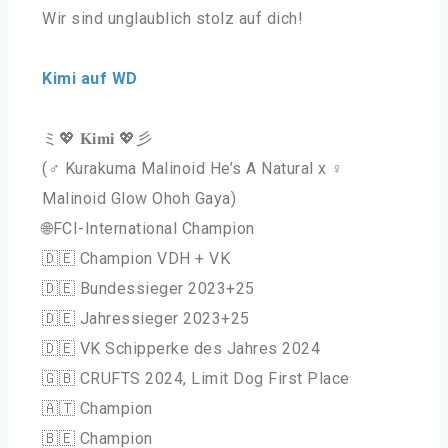
Wir sind unglaublich stolz auf dich!
Kimi auf WD
ミ💖 𝐊𝐢𝐦𝐢 💖彡
(♂️ Kurakuma Malinoid He’s A Natural x ♀️
Malinoid Glow Ohoh Gaya)
🌐FCI-International Champion
🇩🇪 Champion VDH + VK
🇩🇪 Bundessieger 2023+25
🇩🇪 Jahressieger 2023+25
🇩🇪 VK Schipperke des Jahres 2024
🇬🇧 CRUFTS 2024, Limit Dog First Place
🇦🇹 Champion
🇧🇪 Champion