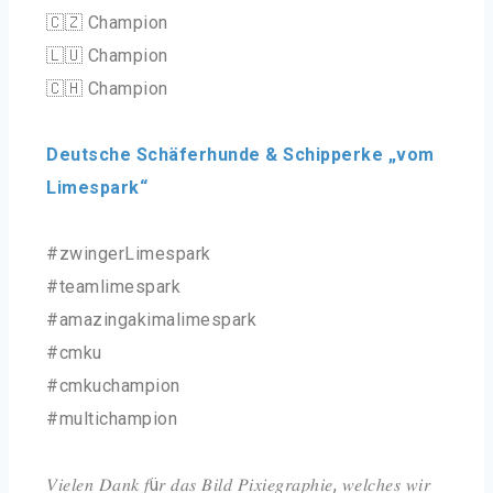
🇨🇿 Champion
🇱🇺 Champion
🇨🇭 Champion
Deutsche Schäferhunde & Schipperke „vom
Limespark“
#zwingerLimespark
#teamlimespark
#amazingakimalimespark
#cmku
#cmkuchampion
#multichampion
𝑉𝑖𝑒𝑙𝑒𝑛 𝐷𝑎𝑛𝑘 𝑓ü𝑟 𝑑𝑎𝑠 𝐵𝑖𝑙𝑑 𝑃𝑖𝑥𝑖𝑒𝑔𝑟𝑎𝑝ℎ𝑖𝑒, 𝑤𝑒𝑙𝑐ℎ𝑒𝑠 𝑤𝑖𝑟