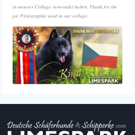
𝑖𝑛 𝑢𝑛𝑠𝑒𝑟𝑒𝑟 𝐶𝑜𝑙𝑙𝑎𝑔𝑒 𝑣𝑒𝑟𝑤𝑒𝑛𝑑𝑒𝑡 ℎ𝑎𝑏𝑒𝑛. 𝑇ℎ𝑎𝑛𝑘 𝑓𝑜𝑟 𝑡ℎ𝑒
𝑝𝑖𝑐 𝑃𝑖𝑥𝑖𝑒𝑔𝑟𝑎𝑝ℎ𝑖𝑒 𝑢𝑠𝑒𝑑 𝑖𝑛 𝑜𝑢𝑟 𝑐𝑜𝑙𝑙𝑎𝑔𝑒.