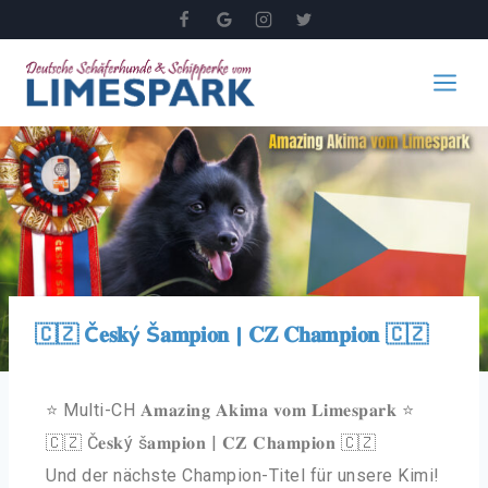
🇨🇿 Č𝐞𝐬𝐤ý Š𝐚𝐦𝐩𝐢𝐨𝐧 | 𝐂𝐙 𝐂𝐡𝐚𝐦𝐩𝐢𝐨𝐧 🇨🇿
⭐ Multi-CH 𝐀𝐦𝐚𝐳𝐢𝐧𝐠 𝐀𝐤𝐢𝐦𝐚 𝐯𝐨𝐦 𝐋𝐢𝐦𝐞𝐬𝐩𝐚𝐫𝐤 ⭐
🇨🇿 Č𝐞𝐬𝐤ý š𝐚𝐦𝐩𝐢𝐨𝐧 | 𝐂𝐙 𝐂𝐡𝐚𝐦𝐩𝐢𝐨𝐧 🇨🇿
Und der nächste Champion-Titel für unsere Kimi!