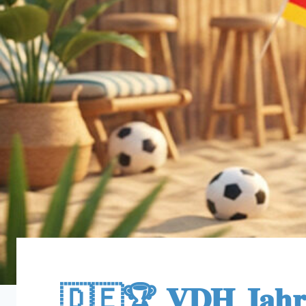
🇩🇪🏆 𝐕𝐃𝐇 𝐉𝐚𝐡𝐫𝐞