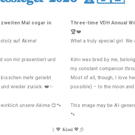
 zweiten Mal sogar in
Three-time VDH Annual Win
🏆❤️
stolz auf Akima!
What a truly special girl. We
d von mir präsentiert und
Kimi was bred by me, belong
my constant companion throu
n bisschen mehr geliebt
Most of all, though, I love he
 und wieder zurück. ❤️✨
possible) – to the moon and
es wirklich unsere Akima
😊🐾
This image may be AI-generat
🐾
ミ💖 𝐊𝐢𝐦𝐢 💖彡