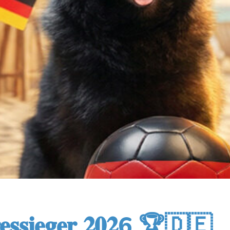
𝐬𝐬𝐢𝐞𝐠𝐞𝐫 𝟐𝟎𝟐6 🏆🇩🇪