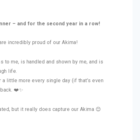
ner – and for the second year in a row!
 are incredibly proud of our Akima!
s to me, is handled and shown by me, and is
gh life.
r a little more every single day (if that’s even
 back. ❤️✨
ed, but it really does capture our Akima 😊