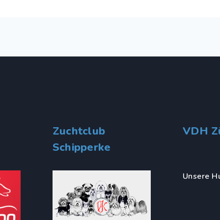
Zuchtclub
VDH Z
Schipperke
Unsere H