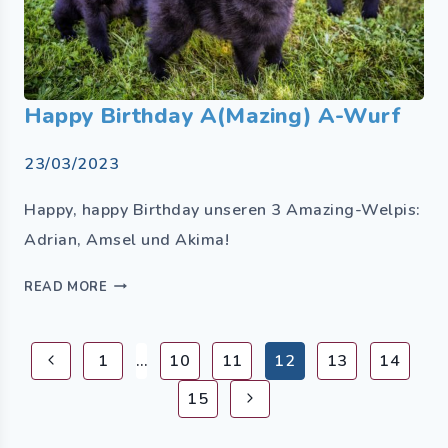
Happy Birthday A(mazing) A-Wurf
23/03/2023
Happy, happy Birthday unseren 3 Amazing-Welpis:
Adrian, Amsel und Akima!
READ MORE
1
…
10
11
12
13
14
15